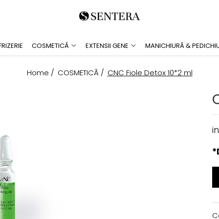
RIZERIE
COSMETICĂ
EXTENSII GENE
MANICHIURĂ & PEDICHI
Home /
COSMETICĂ /
CNC Fiole Detox 10*2 ml
i
*
C