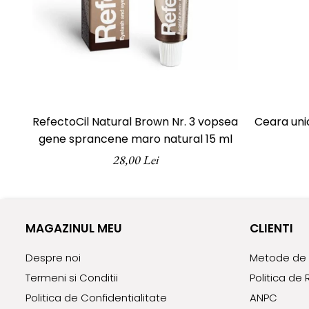
ReVitalisant - Hidratare
Tana Cosmetics
Egypt Wonder
Tana EyeLash
Uleiuri și loțiuni după epilat
Vopsea pentru gene și sprâncene
RefectoCil Natural Brown Nr. 3 vopsea
Ceara unic
Vopsea și oxidanți pentru gene și
gene sprancene maro natural 15 ml
sprâncene RefectoCil
28,00 Lei
Încălzitoare pentru ceară
MAGAZINUL MEU
CLIENTI
Despre noi
Metode de 
Termeni si Conditii
Politica de 
Politica de Confidentialitate
ANPC