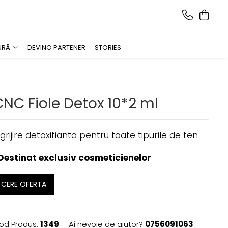
URĂ
DEVINO PARTENER
STORIES
CNC Fiole Detox 10*2 ml
ngrijire detoxifianta pentru toate tipurile de ten
Destinat exclusiv cosmeticienelor
CERE OFERTA
od Produs:
1349
Ai nevoie de ajutor?
0756091063