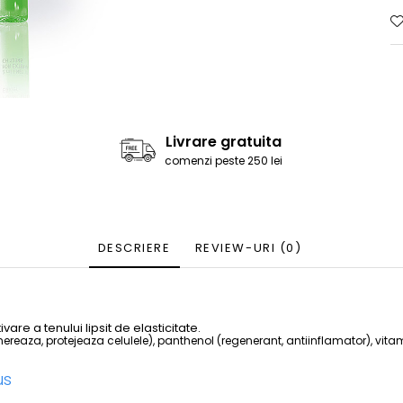
Livrare gratuita
comenzi peste 250 lei
DESCRIERE
REVIEW-URI
(0)
tivare a tenului lipsit de elasticitate.
nereaza, protejeaza celulele), panthenol (regenerant, antiinflamator), vita
us