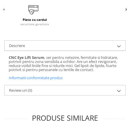
laminare
cosmetică
Smooth Perfect - păr rebel
Pure Repair - tratament efect botox
Produse pentru Hydrafacial
Style & Finish
Pure Straight - tratament
Plata cu cardul
îndreptare păr
Îngrijire Argan & Keratin - păr
ReBelle
securitate garantata
vopsit
The Virtuous Scalp Rituals
ReActivant - Curățare & Purifiere
VOPSELE & OXIDANȚI
ReEquilibrant - Ten gras, impur,
acneic
Descriere
Vopsea de păr profesională
ReGenérante - Regenerare
Pudre decolorante
CNC Eye Lift Serum
, ser pentru netezire, fermitate si hidratare,
ReLixir - Anti-Age Excellence &
Oxidanți, activatoare, toner
potrivit pentru zona sensibila a ochilor. Are un efect revigorant,
Caviar
reduce vizibil liniile fine si ridurile mici. Gel lipsit de lipide, foarte
Pudre decolarante
potrivit si pentru persoanele cu lentile de contact.
ReNaissance - Ten hiperpigmentat
Vopsea de păr pH Laboratories
Informatii conformitate produs
ReSculptMinceur - Îngrijire
Vopsea de păr Previa Earth
corporală
Review-uri
(0)
Vopsea de păr Previa Vibrant Shiny
ReSourceNature - Ten sensibil
Colour
ReSplendissant - Contur ochi &
ACCESORII
buze
Plăci de îndreptat
ReStructurant - Cuperoză &
PRODUSE SIMILARE
Roșeață
ReVitalisant - Hidratare