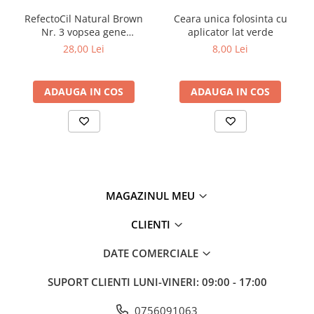
Tana Cosmetics
RefectoCil Natural Brown
Ceara unica folosinta cu
Nr. 3 vopsea gene
aplicator lat verde
Egypt Wonder
sprancene maro natural 15
28,00 Lei
8,00 Lei
Tana EyeLash
ml
Uleiuri și loțiuni după epilat
ADAUGA IN COS
ADAUGA IN COS
Vopsea pentru gene și sprâncene
Vopsea și oxidanți pentru gene și
sprâncene RefectoCil
Încălzitoare pentru ceară
MAGAZINUL MEU
CLIENTI
DATE COMERCIALE
SUPORT CLIENTI
LUNI-VINERI: 09:00 - 17:00
0756091063