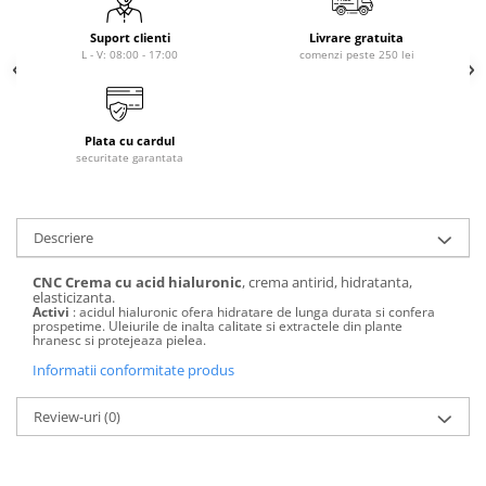
laminare
cosmetică
Smooth Perfect - păr rebel
Pure Repair - tratament efect botox
Suport clienti
Livrare gratuita
Produse pentru Hydrafacial
Style & Finish
L - V: 08:00 - 17:00
comenzi peste 250 lei
Pure Straight - tratament
îndreptare păr
Îngrijire Argan & Keratin - păr
ReBelle
vopsit
The Virtuous Scalp Rituals
ReActivant - Curățare & Purifiere
VOPSELE & OXIDANȚI
Plata cu cardul
ReEquilibrant - Ten gras, impur,
securitate garantata
acneic
Vopsea de păr profesională
ReGenérante - Regenerare
Pudre decolorante
ReLixir - Anti-Age Excellence &
Oxidanți, activatoare, toner
Descriere
Caviar
Pudre decolarante
ReNaissance - Ten hiperpigmentat
CNC Crema cu acid hialuronic
, crema antirid, hidratanta,
Vopsea de păr pH Laboratories
elasticizanta.
ReSculptMinceur - Îngrijire
Activi
: acidul hialuronic ofera hidratare de lunga durata si confera
Vopsea de păr Previa Earth
corporală
prospetime. Uleiurile de inalta calitate si extractele din plante
hranesc si protejeaza pielea.
Vopsea de păr Previa Vibrant Shiny
ReSourceNature - Ten sensibil
Colour
Informatii conformitate produs
ReSplendissant - Contur ochi &
ACCESORII
buze
Review-uri
(0)
Plăci de îndreptat
ReStructurant - Cuperoză &
Roșeață
ReVitalisant - Hidratare