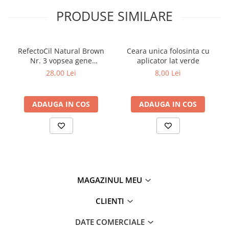
Tana Cosmetics
PRODUSE SIMILARE
Egypt Wonder
Tana EyeLash
RefectoCil Natural Brown
Ceara unica folosinta cu
Uleiuri și loțiuni după epilat
Nr. 3 vopsea gene
aplicator lat verde
Vopsea pentru gene și sprâncene
sprancene maro natural 15
28,00 Lei
8,00 Lei
ml
Vopsea și oxidanți pentru gene și
sprâncene RefectoCil
ADAUGA IN COS
ADAUGA IN COS
Încălzitoare pentru ceară
MAGAZINUL MEU
CLIENTI
DATE COMERCIALE