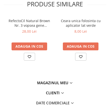
PRODUSE SIMILARE
Tana Cosmetics
Egypt Wonder
Tana EyeLash
RefectoCil Natural Brown
Ceara unica folosinta cu
Uleiuri și loțiuni după epilat
Nr. 3 vopsea gene
aplicator lat verde
sprancene maro natural 15
28,00 Lei
8,00 Lei
Vopsea pentru gene și sprâncene
ml
Vopsea și oxidanți pentru gene și
sprâncene RefectoCil
ADAUGA IN COS
ADAUGA IN COS
Încălzitoare pentru ceară
MAGAZINUL MEU
CLIENTI
DATE COMERCIALE